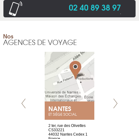
02 40 89 38 97
.
Nos
AGENCES DE VOYAGE
NEUVE
NANTES
GENÈV
ET SIÈGE SOCIAL
a-shop
2 ter, rue des Olivettes
rue de Montc
el, 106
CS33221
1207 Genèv
neuve
44032 Nantes Cedex 1
Suisse
France
Tel : +41 22 