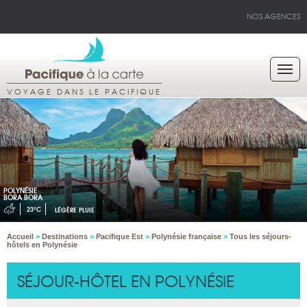
NOS AGENCES
VOYAGE DANS LE PACIFIQUE
POLYNÉSIE
BORA BORA
23°C
LÉGÈRE PLUIE
Accueil
>
Destinations
>
Pacifique Est
>
Polynésie française
>
Tous les séjours-
hôtels en Polynésie
SÉJOUR-HÔTEL EN POLYNÉSIE