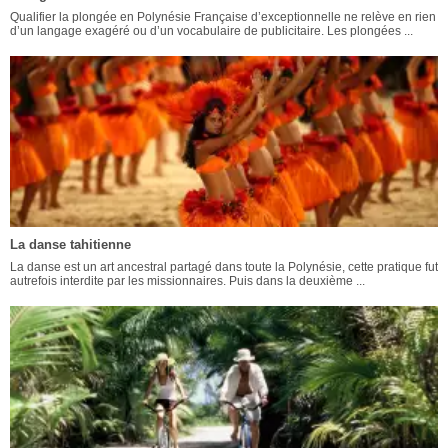
Qualifier la plongée en Polynésie Française d’exceptionnelle ne relève en rien
d’un langage exagéré ou d’un vocabulaire de publicitaire. Les plongées ...
La danse tahitienne
La danse est un art ancestral partagé dans toute la Polynésie, cette pratique fut
autrefois interdite par les missionnaires. Puis dans la deuxième ...